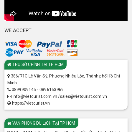
WE ACCEPT
CHI NHÁNH
TRỤ SỞ CHÍNH TẠI TP HCM
386/71C Lê Văn Sỹ, Phường Nhiêu Lộc, Thành phố Hồ Chí
Minh
0899909145 - 0896163969
info@vietourist.com.vn /sales@vietourist.com.vn
https://vietourist.vn
VĂN PHÒNG DU LỊCH TẠI TP HCM