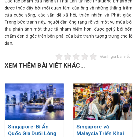
Các tác phẩm của nghệ sĩ Thái Lan tự học Pratuang Emjaroen
được thúc đẩy bởi mối quan tâm của ông về những thăng trầm
của cuộc sống, các vấn đề xã hội, thiên nhiên và Phật giáo.
Trong bức tranh này, người đàn ông rạng rỡ với một vụ mùa bội
thu phản ánh một thực tế nham hiểm hơn, được gợi ý bởi bốn
chấm đen ở góc trên bên phải của bức tranh tượng trưng cho lỗ
đạn.
Đánh giá bài viết
XEM THÊM BÀI VIẾT KHÁC...
Singapore-Bí Ẩn
Singapore và
Quốc Gia Dưới Lòng
Malaysia Triển Khai