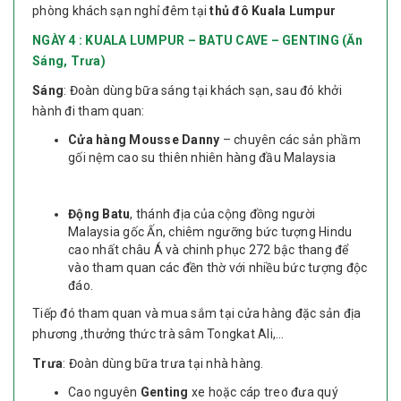
phòng khách sạn nghỉ đêm tại
thủ đô Kuala Lumpur
NGÀY
4 : KUALA LUMPUR – BATU CAVE – GENTING (Ăn
Sáng, Trưa)
Sáng
: Đoàn dùng bữa sáng tại khách sạn, sau đó khởi
hành đi tham quan:
Cửa hàng Mousse Danny
– chuyên các sản phầm
gối nệm cao su thiên nhiên hàng đầu Malaysia
Đ
ộng Batu
, thánh địa của cộng đồng người
Malaysia gốc Ấn, chiêm ngưỡng bức tượng Hindu
cao nhất châu Á và chinh phục 272 bậc thang để
vào tham quan các đền thờ với nhiều bức tượng độc
đáo.
Tiếp đó tham quan và mua sắm tại cửa hàng đặc sản địa
phương ,thưởng thức trà sâm Tongkat Ali,…
Trưa
: Đoàn dùng bữa trưa tại nhà hàng.
Cao nguyên
Genting
xe hoặc cáp treo đưa quý