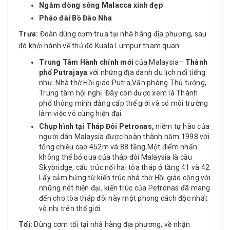
Ngắm dòng sông Malacca
xinh đẹp
Pháo đài Bồ Đào Nha
Trưa
:
Đoàn dùng cơm trưa tại nhà hàng địa phương, sau
đó khởi hành về thủ đô Kuala Lumpur tham quan:
Trung Tâm Hành chính mới
của Malaysia–
Thành
phố Putrajaya
với những địa danh du lịch nổi tiếng
như
:
Nhà thờ Hồi giáo Putra,Văn phòng Thủ tướng,
Trung tâm hội nghị. Đây còn được xem là Thành
phố thông minh đẳng cấp thế giới và có môi trường
làm việc vô cùng hiện đại.
Chụp hình tại Tháp Đôi Petronas,
niềm tự hào của
người dân Malaysia được hoàn thành năm 1998 với
tổng chiều cao 452m và 88 tầng.Một điểm nhấn
không thể bỏ qua của tháp đôi Malaysia là cầu
Skybridge, cấu trúc nối hai tòa tháp ở tầng 41 và 42.
Lấy cảm hứng từ kiến trúc nhà thờ Hồi giáo cộng với
những nét hiện đại, kiến trúc của Petronas đã mang
đến cho tòa tháp đôi này một phong cách độc nhất
vô nhị trên thế giới.
Tối:
Dùng cơm tối tại nhà hàng địa phương, về nhận