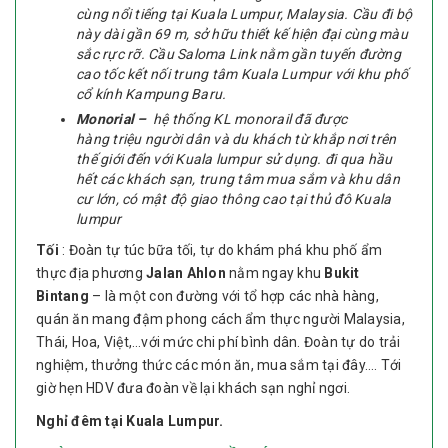
cùng nổi tiếng tại Kuala Lumpur, Malaysia. Cầu đi bộ
này dài gần 69 m, sở hữu thiết kế hiện đại cùng màu
sắc rực rỡ. Cầu Saloma Link nằm gần tuyến đường
cao tốc kết nối trung tâm Kuala Lumpur với khu phố
cổ kính Kampung Baru.
Monorial –
hệ thống KL monorail đã được
hàng
triệu người dân và du khách từ khắp nơi trên
thế giới đến với Kuala lumpur sử dụng. đi qua hầu
hết các khách sạn, trung tâm mua sắm và khu dân
cư lớn, có mật độ giao thông cao tại thủ đô Kuala
lumpur
Tối
: Đoàn tự túc bữa tối, tự do khám phá khu phố ẩm
thực địa phương
Jalan Ahlon
nằm ngay khu
Bukit
Bintang
– là một con đường với tổ hợp các nhà hàng,
quán ăn mang đậm phong cách ẩm thực người Malaysia,
Thái, Hoa, Việt,…với mức chi phí bình dân. Đoàn tự do trải
nghiệm, thưởng thức các món ăn, mua sắm tại đây…. Tới
giờ hẹn HDV đưa đoàn về lại khách sạn nghỉ ngơi.
Nghỉ đêm tại Kuala Lumpur.