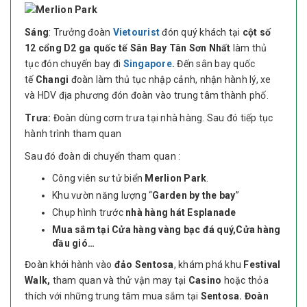
Sáng
: Trưởng đoàn
Vietourist
đón quý khách tại
cột số
12 cổng D2 ga quốc tế Sân Bay Tân Sơn Nhất
làm thủ
tục đón chuyến bay đi
Singapore
.
Đến sân bay quốc
tế
Changi
đoàn làm thủ tục nhập cảnh, nhận hành lý, xe
và HDV địa phương đón đoàn vào trung tâm thành phố.
Trưa:
Đoàn dùng cơm trưa tại nhà hàng. Sau đó tiếp tục
hành trình tham quan
Sau đó đoàn di chuyển tham quan :
Công viên sư tử biển
Merlion Park
.
Khu vườn năng lượng “
Garden by the bay
”
Chụp hình trước
nhà hàng hát Esplanade
Mua sắm tại Cửa hàng vàng bạc đá quý,Cửa hàng
dầu gió…
Đoàn khởi hành vào
đảo Sentosa
, khám phá khu
Festival
Walk,
tham quan và thử vận may tại
Casino
hoặc thỏa
thích với những trung tâm mua sắm tại
Sentosa. Đoàn