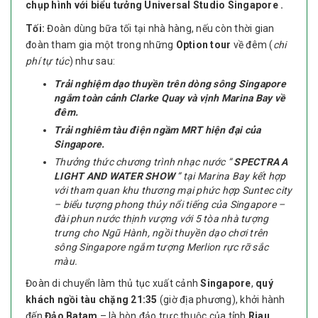
chụp hình với biểu tưởng Universal Studio Singapore .
Tối:
Đoàn dùng bữa tối tại nhà hàng, nếu còn thời gian
đoàn tham gia một trong những
Option tour
về đêm (
chi
phí tự túc
) như sau:
Trải nghiệm dạo thuyền trên dòng sông Singapore
ngắm toàn cảnh Clarke Quay và vịnh Marina Bay về
đêm.
Trải nghiêm tàu điện ngầm MRT hiện đại của
Singapore.
Thưởng thức chương trình nhạc nước “
SPECTRA A
LIGHT AND WATER SHOW
“ tại Marina Bay kết hợp
với tham quan khu thương mại phức hợp Suntec city
– biểu tượng phong thủy nổi tiếng của Singapore –
đài phun nước thịnh vượng với 5 tòa nhà tượng
trưng cho Ngũ Hành, ngồi thuyền dạo chơi trên
sông Singapore ngắm tượng Merlion rực rỡ sắc
màu.
Đoàn di chuyển làm thủ tục xuất cảnh
Singapore
,
quý
khách ngồi tàu chặng 21:35
(giờ địa phương), khởi hành
đến
Đảo Batam
– là hòn đảo trực thuộc của tỉnh
Riau