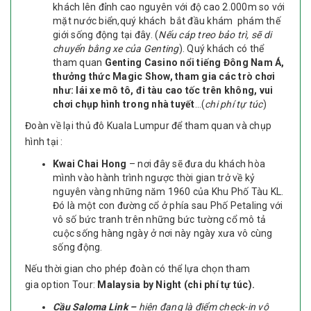
khách lên đỉnh cao nguyên với độ cao 2.000m so với
mặt nước biển,quý khách bắt đầu khám phám thế
giới sống động tại đây. (
Nếu cáp treo bảo trì, sẽ di
chuyển bằng xe của Genting
). Quý khách có thể
tham quan
Genting Casino nổi tiếng Đông Nam Á,
thưởng thức Magic Show, tham gia các trò chơi
như: lái xe mô tô, đi tàu cao tốc trên không, vui
chơi chụp hình trong nhà tuyết
…(
chi phí tự túc
)
Đoàn về lại thủ đô Kuala Lumpur để tham quan và chụp
hình tại :
Kwai Chai Hong
– nơi đây sẽ đưa du khách hòa
mình vào hành trình ngược thời gian trở về kỷ
nguyên vàng những năm 1960 của Khu Phố Tàu KL.
Đó là một con đường cổ ở phía sau Phố Petaling với
vô số bức tranh trên những bức tường cổ mô tả
cuộc sống hàng ngày ở nơi này ngày xưa vô cùng
sống động.
Nếu thời gian cho phép đoàn có thể lựa chọn tham
gia option Tour:
Malaysia
by Night
(chi phí tự túc).
Cầu Saloma Link –
hiện đang là điểm check-in vô