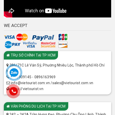
WE ACCEPT
CHI NHÁNH
TRỤ SỞ CHÍNH TẠI TP HCM
386/71C Lê Văn Sỹ, Phường Nhiêu Lộc, Thành phố Hồ Chí
Minh
0899909145 - 0896163969
info@vietourist.com.vn /sales@vietourist.com.vn
https://vietourist.vn
VĂN PHÒNG DU LỊCH TẠI TP HCM
242 – 242A Trần Hưng Đạo, Phường Cầu Ông Lãnh, Thành