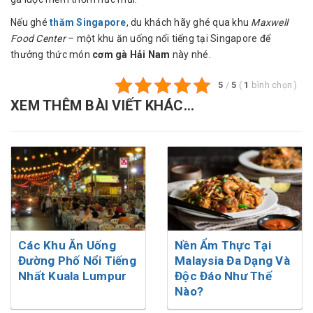
Nếu ghé
thăm Singapore
, du khách hãy ghé qua khu
Maxwell
Food Center
– một khu ăn uống nổi tiếng tại Singapore để
thưởng thức món
cơm gà Hải Nam
này nhé.
5
/
5
(
1
bình chọn
)
XEM THÊM BÀI VIẾT KHÁC...
Các Khu Ăn Uống
Nền Ẩm Thực Tại
Đường Phố Nổi Tiếng
Malaysia Đa Dạng Và
Nhất Kuala Lumpur
Độc Đáo Như Thế
Nào?