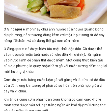
Ở
Singapore
, món này chịu ảnh hưởng của người Quảng Đông
địa phương, nên thường dùng kèm với một loại tương ớt đỏ cay
nồng để chấm và sử dụng thịt gà non còn mềm.
Ở Singapore, nó được biến tấu một chút độc đáo. Gà được thả
vào nước sôi hoặc tưới nước sôi cho đến khi chín kỹ, rồi ngâm
vào nước lạnh để phần thịt được mềm. Một công thức biến tấu
của địa phương là quay hoặc hầm gà với nước tương để mang lại
một hương vị khác.
Cơm được nấu bằng nước luộc gà với gừng và lá dứa, có độ dầu
vừa đủ, trong khi tương ớt phải có sự hòa trộn phù hợp giữa vị
cay và vị chua.
Khi ăn gà cùng cơm phải hoàn toàn không có cảm giác khô vì
món cơm được nấu tơi, hạt trắng ngần ăn khá dậy mùi cùng thịt
gà luộc mềm thơm nức mũi.