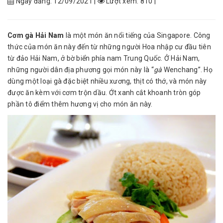
Ngày đăng: 12/09/2021 |
Lượt xem: 810 |
Cơm gà Hải Nam
là một món ăn nổi tiếng của Singapore. Công
thức của món ăn này đến từ những người Hoa nhập cư đầu tiên
từ đảo Hải Nam, ở bờ biển phía nam Trung Quốc. Ở Hải Nam,
những người dân địa phương gọi món này là “
gà
Wenchang”. Họ
dùng một loại gà đặc biệt nhiều xương, thịt có thớ, và món này
được ăn kèm với cơm trộn dầu. Ớt xanh cắt khoanh tròn góp
phần tô điểm thêm hương vị cho món ăn này.