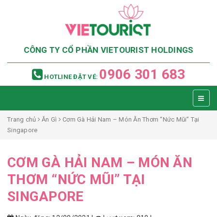
CÔNG TY CỔ PHẦN VIETOURIST HOLDINGS
0906 301 683
HOTLINE ĐẶT VÉ:
Trang chủ
Ăn Gì
Cơm Gà Hải Nam – Món Ăn Thơm “Nức Mũi” Tại
Singapore
CƠM GÀ HẢI NAM – MÓN ĂN
THƠM “NỨC MŨI” TẠI
SINGAPORE